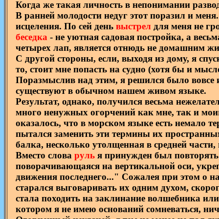
Когда же такая личность в непонимании развод
В ранней молодости недуг этот поразил и меня
исцеления. По сей день
выстрел
для меня не гр
беседка
- не уютная садовая постройка, а весьм
четырех лап, является отнюдь не домашним ж
С другой стороны, если, выходя из дому, я спу
то, стоит мне попасть на судно (хотя бы и мыс
Поразмыслив над этим, я решился было вовсе и
существуют в обычном нашем живом языке.
Результат, однако, получился весьма нежелат
много ненужных огорчений как мне, так и мои
оказалось, что в морском языке есть немало т
пытался заменить эти термины их пространным
балка, несколько утолщенная в средней части,
Вместо слова
руль
я принужден был повторять
поворачивающаяся на вертикальной оси, укреп
движения последнего..." Сожалея при этом о н
старался выговаривать их одним духом, скоро
стала походить на заклинание волшебника или 
котором я не имею оснований сомневаться, ниче