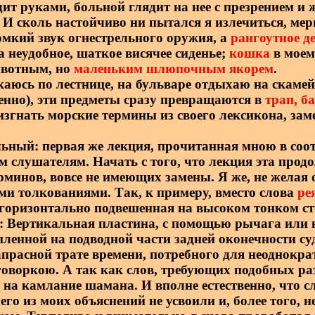
ит руками, больной глядит на нее с презрением и 
. И сколь настойчиво ни пытался я излечиться, м
омкий звук огнестрельного оружия, а
рангоутное д
а неудобное, шаткое висячее сиденье;
кошка
в моем 
ивотным, но
маленьким шлюпочным якорем
.
скаюсь по лестнице, на бульваре отдыхаю на скамей
ленно), эти предметы сразу превращаются в
трап, б
згнать морские термины из своего лексикона, зам
ельный: первая же лекция, прочитанная мною в соо
м слушателям. Начать с того, что лекция эта прод
ерминов, вовсе не имеющих замены. Я же, не желая
и толкованиями. Так, к примеру, вместо слова
ре
 горизонтально подвешенная на высоком тонком сто
: Вертикальная пластина, с помощью рычага или 
ленной на подводной части задней оконечности с
апрасной трате времени, потребного для неоднокра
говоркою. А так как слов, требующих подобных ра
на камлание шамана. И вполне естественно, что сл
го из моих объяснений не усвоили и, более того, н