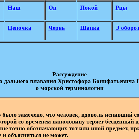
Наш
Он
Покой
Рцы
Цепочка
Червь
Шапка
Э оборо
Рассуждение
а дальнего плавания Христофора Бонифатьевича 
о морской терминологии
ыло замечено, что человек, вдоволь испивший со
оторой со временем наполовину теряет бесценный д
лне точно обозначающих тот или иной предмет, пр
 и объясниться не может.