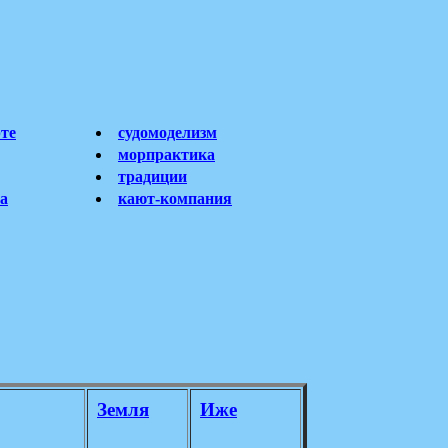
рте
судомоделизм
морпрактика
традиции
та
кают-компания
Земля
Иже