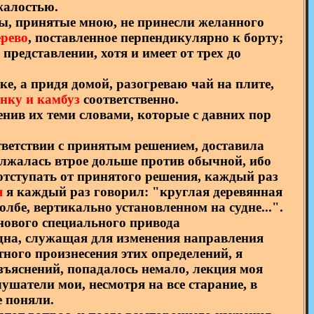
жалостью.
еры, принятые мною, не принесли желанного
ерево
, поставленное перпендикулярно к борту;
представлении, хотя и имеет от трех до
ке, а придя домой, разогреваю чай на плите,
анку и камбуз
соответственно.
енив их теми словами, которые с давних пор
тветствии с принятым решением, доставила
олжалась втрое дольше против обычной, ибо
 отступать от принятого решения, каждый раз
я
я каждый раз говорил: "круглая деревянная
лбе, вертикально установленном на судне...".
нового специального привода
удна, служащая для изменения направления
тного произнесения этих определений, я
зъяснений, попадалось немало, лекция моя
ушатели мои, несмотря на все старание, в
е поняли.