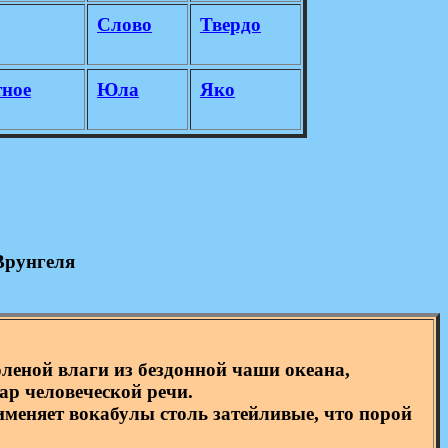
Слово
Твердо
тное
Юла
Яко
Врунгеля
леной влаги из бездонной чаши океана,
ар человеческой речи.
именяет вокабулы столь затейливые, что порой