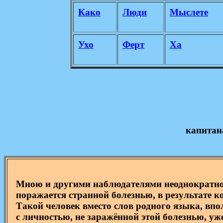
Како
Люди
Мыслете
Ухо
Ферт
Ха
капитан
Мною и другими наблюдателями неоднократно б
поражается странной болезнью, в результате к
Такой человек вместо слов родного языка, впо
с личностью, не заражённой этой болезнью, уже