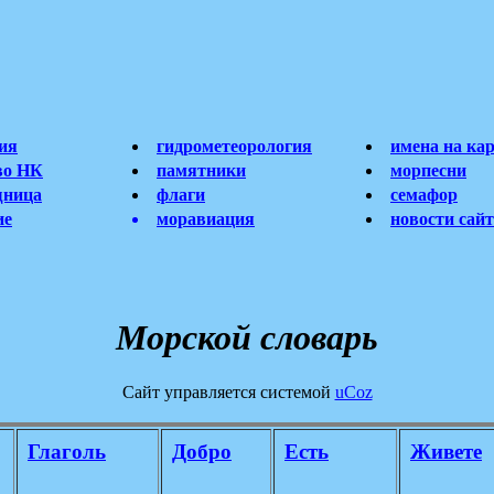
ия
гидрометеорология
имена на ка
во НК
памятники
морпесни
щница
флаги
семафор
ие
моравиация
новости сай
Морской словарь
Сайт управляется системой
uCoz
Глаголь
Добро
Есть
Живете