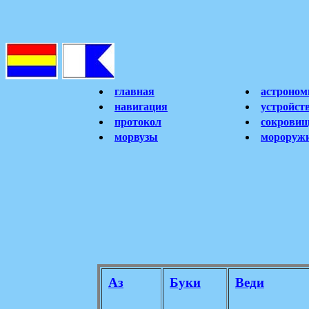
главная
астроном
навигация
устройст
протокол
сокрови
морвузы
мороруж
Аз
Буки
Веди